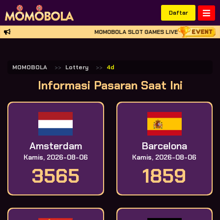
Daftar
MOMOBOLA SLOT GAMES LIVE CASINO BANDAR 
MOMOBOLA
Lottery
4d
Informasi Pasaran Saat Ini
Amsterdam
Barcelona
Kamis, 2026-08-06
Kamis, 2026-08-06
3565
1859