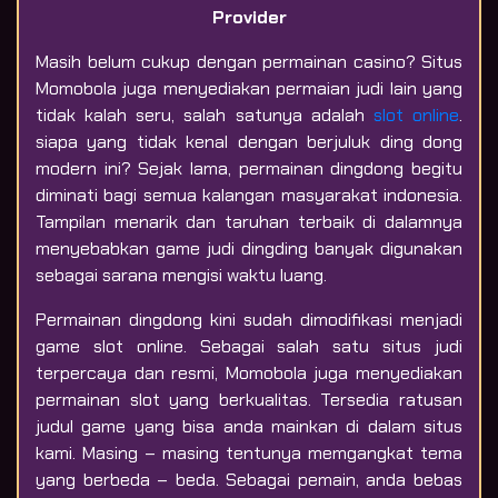
Provider
Masih belum cukup dengan permainan casino? Situs
Momobola juga menyediakan permaian judi lain yang
tidak kalah seru, salah satunya adalah
slot online
.
siapa yang tidak kenal dengan berjuluk ding dong
modern ini? Sejak lama, permainan dingdong begitu
diminati bagi semua kalangan masyarakat indonesia.
Tampilan menarik dan taruhan terbaik di dalamnya
menyebabkan game judi dingding banyak digunakan
sebagai sarana mengisi waktu luang.
Permainan dingdong kini sudah dimodifikasi menjadi
game slot online. Sebagai salah satu situs judi
terpercaya dan resmi, Momobola juga menyediakan
permainan slot yang berkualitas. Tersedia ratusan
judul game yang bisa anda mainkan di dalam situs
kami. Masing – masing tentunya memgangkat tema
yang berbeda – beda. Sebagai pemain, anda bebas