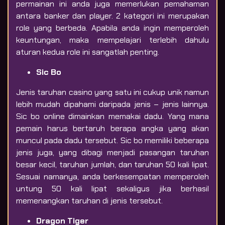
permainan ini anda juga memerlukan pemahaman
antara banker dan player. 2 kategori ini merupakan
role yang berbeda. Apabila anda ingin memperoleh
keuntungan, maka mempelajari terlebih dahulu
aturan kedua role ini sangatlah penting.
Sic Bo
Jenis taruhan casino yang satu ini cukup unik namun
lebih mudah dipahami daripada jenis – jenis lainnya.
Sic bo online dimainkan memakai dadu. Yang mana
pemain harus bertaruh berapa angka yang akan
muncul pada dadu tersebut. Sic bo memiliki beberapa
jenis juga, yang dibagi menjadi pasangan taruhan
besar kecil, taruhan jumlah, dan taruhan 50 kali lipat.
Sesuai namanya, anda berkesempatan memperoleh
untung 50 kali lipat sekaligus jika berhasil
memenangkan taruhan di jenis tersebut.
Dragon Tiger