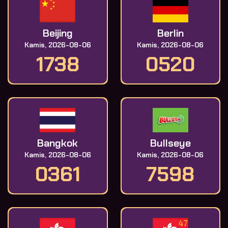
Beijing
Berlin
Kamis, 2026-08-06
Kamis, 2026-08-06
1738
0520
Bangkok
Bullseye
Kamis, 2026-08-06
Kamis, 2026-08-06
0361
7598