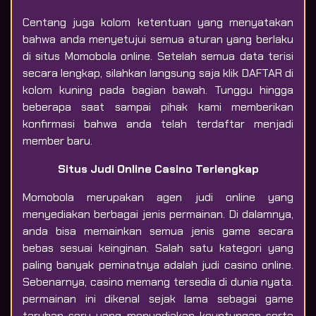
Centang juga kolom ketentuan yang menyatakan
bahwa anda menyetujui semua aturan yang berlaku
di situs Momobola online. Setelah semua data terisi
secara lengkap, silahkan langsung saja klik DAFTAR di
kolom kuning pada bagian bawah. Tunggu hingga
beberapa saat sampai pihak kami memberikan
konfirmasi bahwa anda telah terdaftar menjadi
member baru.
Situs Judi Online Casino Terlengkap
Momobola merupakan agen judi online yang
menyediakan berbagai jenis permainan. Di dalamnya,
anda bisa memainkan semua jenis game secara
bebas sesuai keinginan. Salah satu kategori yang
paling banyak peminatnya adalah judi casino online.
Sebenarnya, casino memang tersedia di dunia nyata.
permainan ini dikenal sejak lama sebagai game
taruhan seru yang menyediakan keuntungan serta