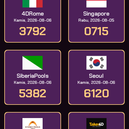
4DRome
Singapore
Kamis, 2026-08-06
Rabu, 2026-08-05
3792
0715
SiberiaPools
Seoul
Kamis, 2026-08-06
Kamis, 2026-08-06
5382
6120