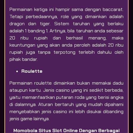
Permainan ketiga ini hampir sama dengan baccarat.
Tetapi perbedaannya, role yang dimainkan adalah
dragon dan tiger. Sistem taruhan yang berlaku
adalah 1 banding 1. Artinya, bila taruhan anda sebesar
20 ribu rupiah dan berhasil menang, maka
keuntungan yang akan anda peroleh adalah 20 ribu
rupiah juga tanpa terpotong terlebih dahulu oleh
pihak bandar.
Roulette
Permainan roulette dimainkan bukan memakai dadu
ataupun kartu. Jenis casino yang ini sedikit berbeda,
yaitu memanfaatkan putaran roda yang berisi angka
di dalamnya. Aturan bertaruh yang mudah dipahami
menyebabkan jenis casino ini lebih disukai dibanding
jenis game lainnya.
Momobola Situs Slot Online Dengan Berbagai