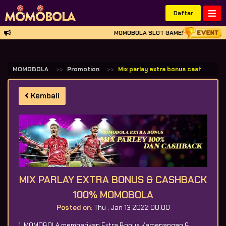
Daftar
MOMOBOLA SLOT GAMES LIVE CASINO 
MOMOBOLA
Promotion
Mix parlay extra bonus cashback 
Kembali
MIX PARLAY EXTRA BONUS & CASHBACK
100% MOMOBOLA
Posted on:
Thu , Jan 13 2022 00:00
1. MOMOBOLA memberikan Extra Bonus Kemenangan &